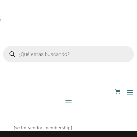
Búsqueda
de
productos
[wcfm_vendor_membership]