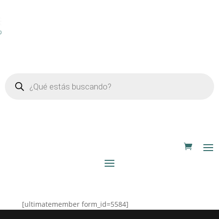
Búsqueda
de
productos
[ultimatemember form_id=5584]