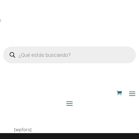
Búsqueda
de
productos
[wpforo]