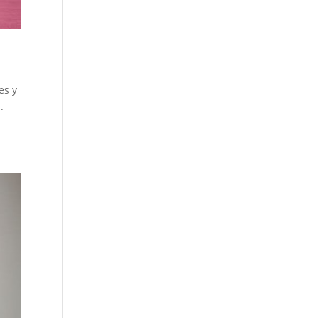
es y
.