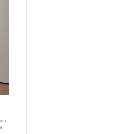
ión
da