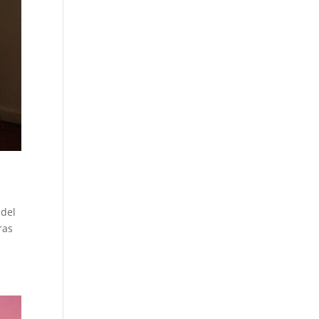
 del
ras