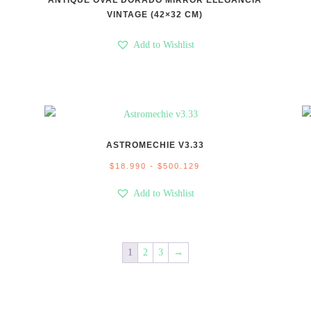
ANTIQUE OVAL DORADO MIRROR ELEGANCIA
VINTAGE (42×32 CM)
Add to Wishlist
ASTROMECHIE V3.33
Rango
$
18.990
-
$
500.129
de
Add to Wishlist
precios:
desde
$18.990
1
2
3
→
hasta
$500.129