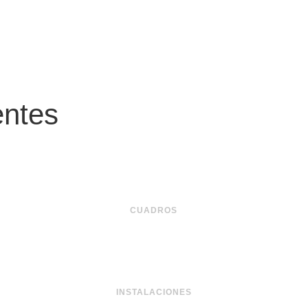
entes
CUADROS
INSTALACIONES