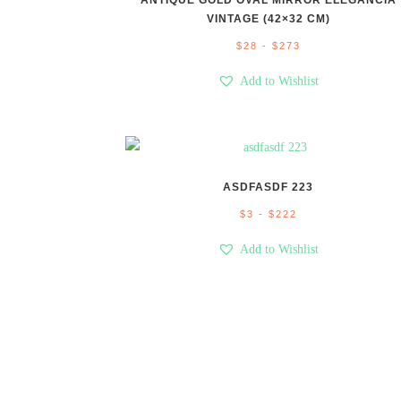
ANTIQUE GOLD OVAL MIRROR ELEGANCIA
VINTAGE (42×32 CM)
Rango
$
28
-
$
273
de
Add to Wishlist
precios:
desde
$28
hasta
$273
ASDFASDF 223
Rango
$
3
-
$
222
de
Add to Wishlist
precios:
desde
$3
hasta
$222