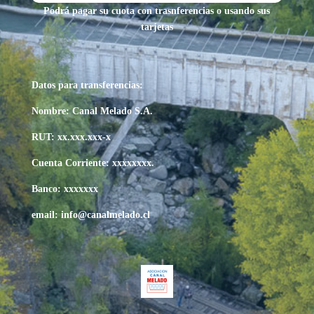
Podrá pagar su cuota con trasnferencias o usando sus
tarjetas
Datos para transferencias:
Nombre: Canal Melado S.A.
RUT: xx.xxx.xxx-x
Cuenta Corriente: xxxxxxxx.
Banco: xxxxxxx
email: info@canalmelado.cl